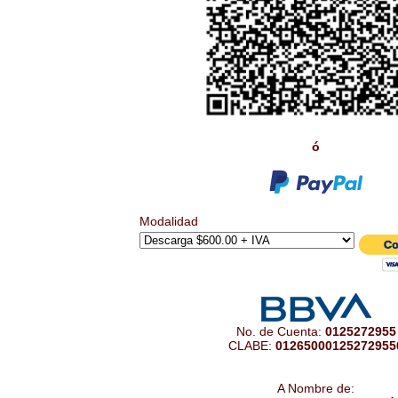
ó
Modalidad
No. de Cuenta:
0125272955
CLABE:
01265000125272955
A Nombre de: