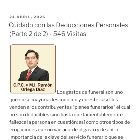
en
Camino
a
PUBLICADO
24 ABRIL, 2026
EL
la
Cuidado con las Deducciones Personales
Estanflación?»
(Parte 2 de 2) - 546 Visitas
Los gastos de funeral son uno
que en su mayoría desconocen y en este caso, les
venden a los contribuyentes “planes funerarios” el cual
no son deducibles sino hasta que lamentablemente
fallezca la persona en cuestión; así como otros tipos de
erogaciones que no van acorde al gasto y de ahí la
importancia de la clave del servicio funerario que se