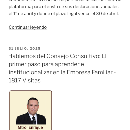
plataforma para el envío de sus declaraciones anuales
el 1º de abril y donde el plazo legal vence el 30 de abril.
«Cuidado
Continuar leyendo
con
las
Deducciones
PUBLICADO
31 JULIO, 2025
EL
Personales
Hablemos del Consejo Consultivo: El
(Parte
primer paso para aprender e
1
institucionalizar en la Empresa Familiar -
de
1817 Visitas
2)»