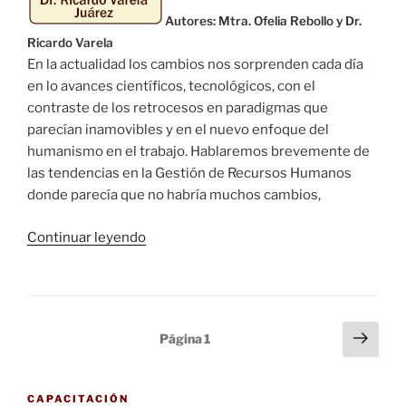
Autores: Mtra. Ofelia Rebollo y Dr.
Ricardo Varela
En la actualidad los cambios nos sorprenden cada día
en lo avances científicos, tecnológicos, con el
contraste de los retrocesos en paradigmas que
parecían inamovibles y en el nuevo enfoque del
humanismo en el trabajo. Hablaremos brevemente de
las tendencias en la Gestión de Recursos Humanos
donde parecía que no habría muchos cambios,
«Las
Continuar leyendo
Últimas
Tendencias
en
RRHH»
Paginación
Sigu
Página
1
pági
de
entradas
CAPACITACIÓN