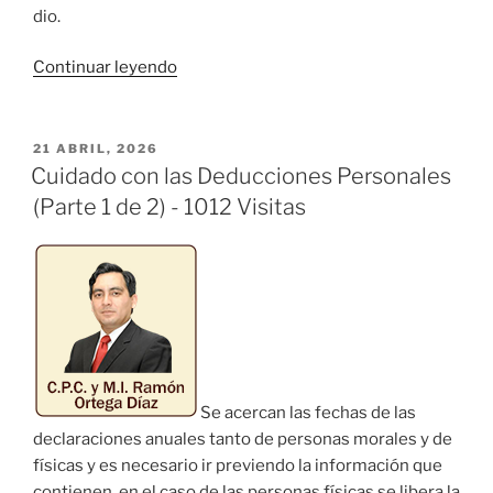
dio.
«Cuidado
Continuar leyendo
con
las
Deducciones
PUBLICADO
21 ABRIL, 2026
EL
Personales
Cuidado con las Deducciones Personales
(Parte
(Parte 1 de 2) - 1012 Visitas
2
de
2)»
Se acercan las fechas de las
declaraciones anuales tanto de personas morales y de
físicas y es necesario ir previendo la información que
contienen, en el caso de las personas físicas se libera la