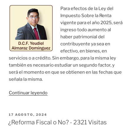
e
Para efectos de la Ley del
institucionalizar
Impuesto Sobre la Renta
en
vigente para el año 2025, será
la
ingreso todo aumento al
Empresa
haber patrimonial del
Familiar»
contribuyente ya sea en
efectivo, en bienes, en
servicios o a crédito. Sin embargo, para la misma ley
también es necesario estudiar un segundo factor, y
será el momento en que se obtienen en las fechas que
señala la misma.
«Tratamiento
Continuar leyendo
de
los
Ingresos
PUBLICADO
17 AGOSTO, 2024
EL
y
¿Reforma Fiscal o No? - 2321 Visitas
Gastos