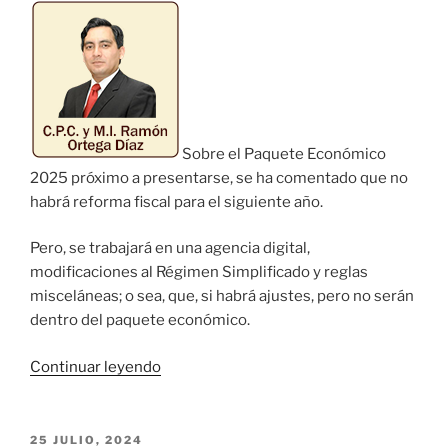
para
el
Sector
de
la
Construcción»
Sobre el Paquete Económico
2025 próximo a presentarse, se ha comentado que no
habrá reforma fiscal para el siguiente año.
Pero, se trabajará en una agencia digital,
modificaciones al Régimen Simplificado y reglas
misceláneas; o sea, que, si habrá ajustes, pero no serán
dentro del paquete económico.
«¿Reforma
Continuar leyendo
Fiscal
o
No?»
PUBLICADO
25 JULIO, 2024