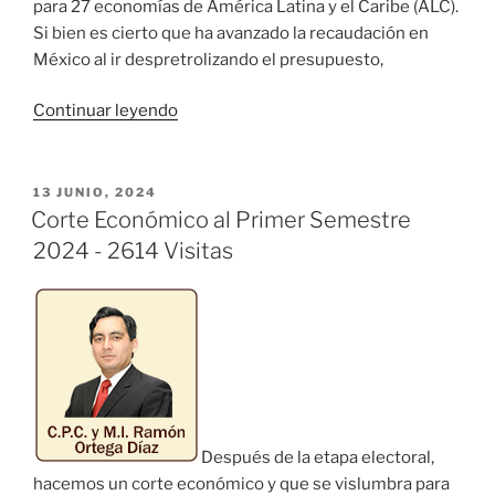
para 27 economías de América Latina y el Caribe (ALC).
Si bien es cierto que ha avanzado la recaudación en
México al ir despretrolizando el presupuesto,
«México
Continuar leyendo
¿De
los
que
PUBLICADO
13 JUNIO, 2024
EL
Menos
Corte Económico al Primer Semestre
Recauda?»
2024 - 2614 Visitas
Después de la etapa electoral,
hacemos un corte económico y que se vislumbra para