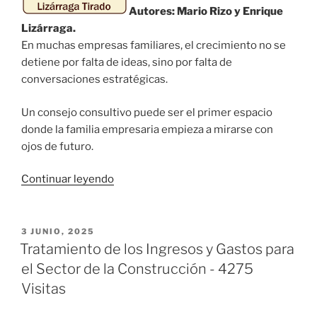
Autores: Mario Rizo y Enrique
Lizárraga.
En muchas empresas familiares, el crecimiento no se
detiene por falta de ideas, sino por falta de
conversaciones estratégicas.
Un consejo consultivo puede ser el primer espacio
donde la familia empresaria empieza a mirarse con
ojos de futuro.
«Hablemos
Continuar leyendo
del
Consejo
Consultivo:
PUBLICADO
3 JUNIO, 2025
EL
El
Tratamiento de los Ingresos y Gastos para
primer
el Sector de la Construcción - 4275
paso
Visitas
para
aprender