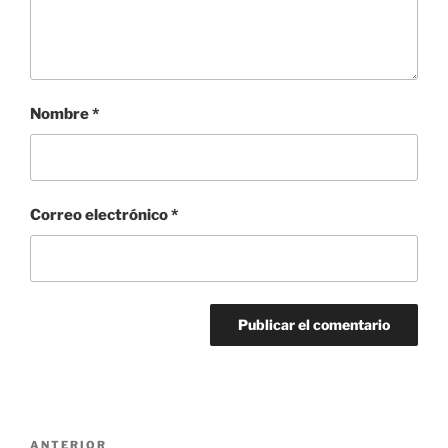
Nombre
*
Correo electrónico
*
Navegación
Entrada
ANTERIOR